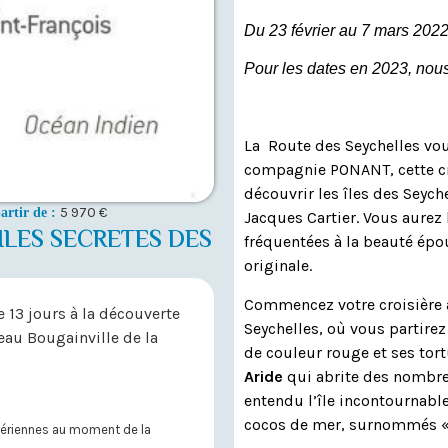
Du 23 février au 7 mars 2022
Pour les dates en 2023, nous
La Route des Seychelles vou
compagnie PONANT, cette cro
découvrir les îles des Seych
5 970 €
artir de :
Jacques Cartier. Vous aurez
 ILES SECRETES DES
fréquentées à la beauté épou
originale.
Commencez votre croisière 
 13 jours à la découverte
Seychelles, où vous partirez
teau Bougainville de la
de couleur rouge et ses tort
Aride
qui abrite des nombre
entendu l’île incontournabl
cocos de mer, surnommés 
 aériennes au moment de la