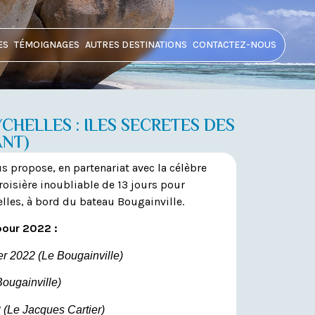
ES
TÉMOIGNAGES
AUTRES DESTINATIONS
CONTACTEZ-NOUS
CHELLES : ILES SECRETES DES
ANT)
s propose, en partenariat avec la célèbre
isière inoubliable de 13 jours pour
elles, à bord du bateau Bougainville.
pour 2022 :
r 2022 (Le Bougainville)
Bougainville)
 (Le Jacques Cartier)