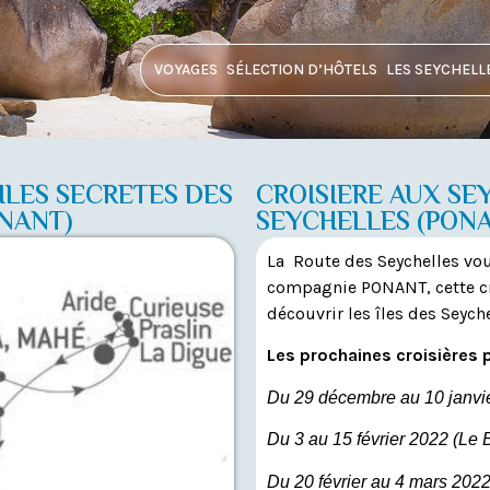
VOYAGES
SÉLECTION D’HÔTELS
LES SEYCHELL
 ILES SECRETES DES
CROISIERE AUX SEY
NANT)
SEYCHELLES (PON
La Route des Seychelles vou
compagnie PONANT, cette cro
découvrir les îles des Seych
Les prochaines croisières 
Du 29 décembre au 10 janvie
Du 3 au 15 février 2022 (Le 
Du 20 février au 4 mars 2022