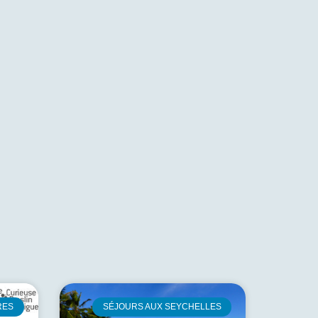
RES
SÉJOURS AUX SEYCHELLES