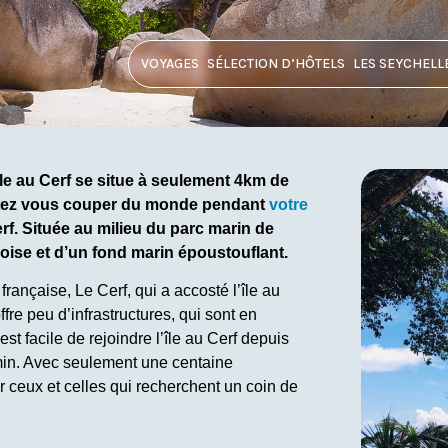
VOYAGES
SÉLECTION D’HÔTELS
LES SEYCHELL
’île au Cerf se situe à seulement 4km de
aitez vous couper du monde pendant
votre
Cerf. Située au milieu du parc marin de
uoise et d’un fond marin époustouflant.
rançaise, Le Cerf, qui a accosté l’île au
ffre peu d’infrastructures, qui sont en
est facile de rejoindre l’île au Cerf depuis
min. Avec seulement une centaine
our ceux et celles qui recherchent un coin de